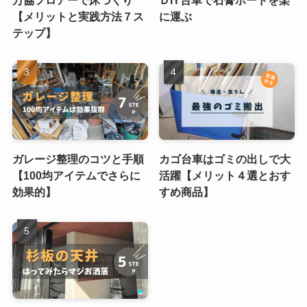
万協フロアーで床づくり
ＤIY台車で石膏ボードを楽
【メリットと実践方法７ス
に運ぶ
テップ】
ガレージ整理のコツと手順
カゴ台車はゴミの出しで大
【100均アイテムでさらに
活躍【メリット４選とおす
効果的】
すめ商品】